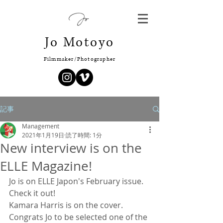
Jo Motoyo
Filmmaker/Photographer
記事
Management
2021年1月19日
読了時間: 1分
New interview is on the
ELLE Magazine!
Jo is on ELLE Japon's February issue. 
Check it out! 
Kamara Harris is on the cover. 
Congrats Jo to be selected one of the 