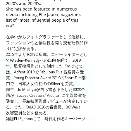
2020’s and 2023's.
She has been featured in numerous
media including Elle Japon magazine's
list of "most influential people of this
era".
在学中からフォトグラファーとして活動し、
ファッション性と物語性を織り交ぜた作品作
りに定評がある。
2015年よりTOKYO所属。コピーライターとし
てWieden+Kennedyへの出向を経て、2019
年、監督復帰作として制作した「Midnight」
は、Adfest 2019で Fabulous Five 観客賞を受
賞、Young Director Award 2019のShort Film部
門で、日本人女性初ののSilverを受賞。
同年、Jo Motoyoが自ら書き下ろした脚本企
画が Tsutaya Creators’ Programにて監督賞を
受賞し、長編映画監督デビューが決定してい
る。また、D&AD 2020の審査員、BOVAの一
次審査員などを務める。
雑誌ELLE Japonにて「時代を作るキーパーソ
ン」に選ばれるなど、多数のメディアでもそ
の活躍が取り上げられている。